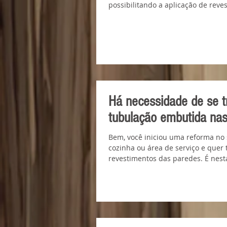
possibilitando a aplicação de reves
Há necessidade de se t
tubulação embutida na
Bem, você iniciou uma reforma no 
cozinha ou área de serviço e quer 
revestimentos das paredes. É nesta