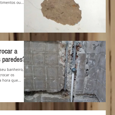
timentos ou...
rocar a
s paredes?
seu banheiro,
trocar os
 hora que...