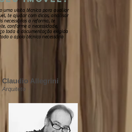
o uma visita técnica para avaliar
vel
, te ajudar com dicas, analisar
s necessários a reforma, te
te, conforme a necessidade,
reço toda a documentação exigida
 todo o apoio
técnico
necessário
Claudio Allegrini
Arquiteto