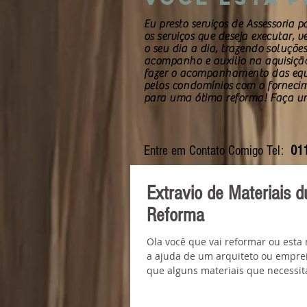
Eu presto serviços de Assessoria 
os serviços que deseja executar, v
o seu dia a dia, trazendo soluçõe
acompanho e auxilio na aquisição
fazer o acompanhamento das equip
pelos
condomínios
com o fornecim
para uma ótima reforma! Faça 
Entre em Contato Comigo Tel:
011
Extravio de Materiais d
Reforma
Ola você que vai reformar ou esta
a ajuda de um arquiteto ou empreiteiro, 
que alguns materiais que necessit