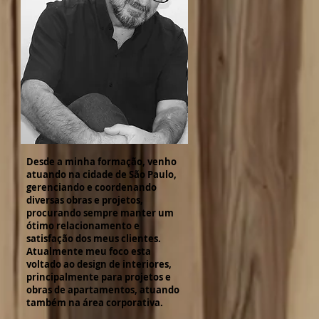
Desde a minha formação, venho
atuando na cidade de São Paulo,
gerenciando e coordenando
diversas obras e projetos,
procurando sempre manter um
ótimo relacionamento e
satisfação dos meus clientes.
Atualmente meu foco esta
voltado ao design de interiores,
principalmente para projetos e
obras de apartamentos, atuando
também na área corporativa.