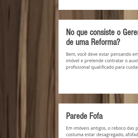
No que consiste o Ger
de uma Reforma?
Bem, você deve estar pensando e
imóvel e pretende contratar o auxi
profissional qualificado para cuidar
Parede Fofa
Em imóveis antigos, o reboco das p
costuma estar desagregado, afofad