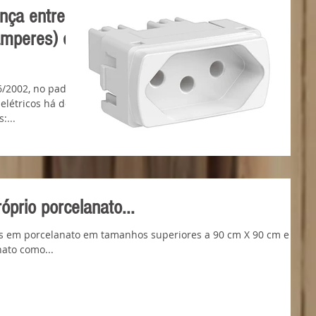
ença entre
amperes) e
/2002, no padrão
elétricos há dois
:...
róprio porcelanato...
os em porcelanato em tamanhos superiores a 90 cm X 90 cm e
nato como...