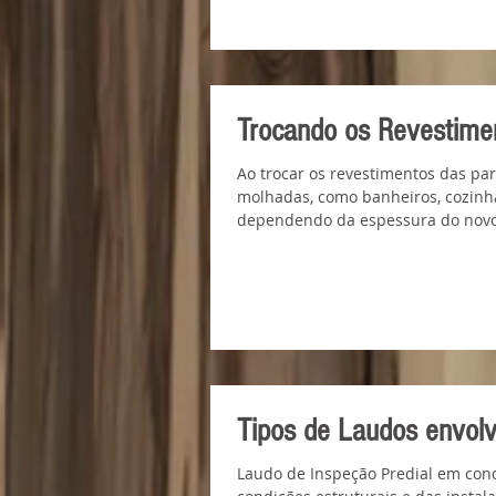
Trocando os Revestimen
Ao trocar os revestimentos das pa
molhadas, como banheiros, cozinha
dependendo da espessura do novo
Tipos de Laudos envolv
Laudo de Inspeção Predial em cond