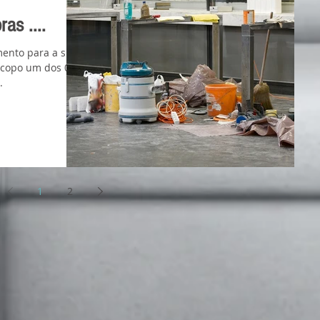
as ....
ento para a sua
scopo um dos 02
.
1
2