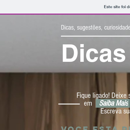
Este site foi
Dicas, sugestões, curiosidade
Dicas
Fique ligado! Deixe
em
Saiba Mais
Escreva su
voce esta 