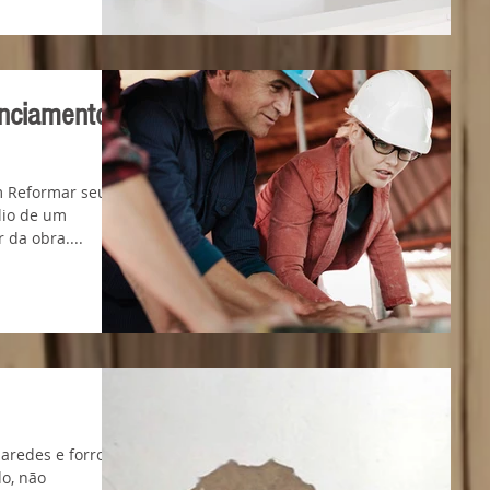
enciamento
m Reformar seu
lio de um
 da obra....
aredes e forro
o, não