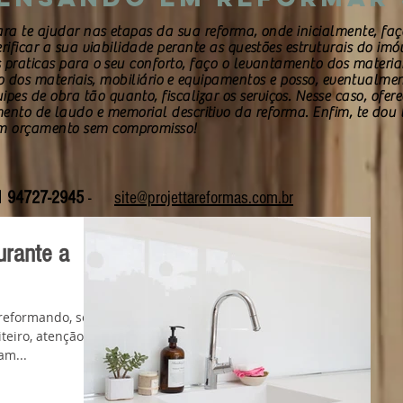
para te ajudar nas etapas da sua reforma, onde inicialmente, faç
erificar a sua viabilidade perante as questões estruturais do
imó
s praticas para o seu conforto, faço o levantamento dos materiai
 dos materiais,
mobiliário
e equipamentos e posso, eventualmen
es de obra tão quanto, fiscalizar os serviços. Nesse caso, ofe
ento de laudo e memorial descritivo da reforma. Enfim, te dou
um orçamento sem compromisso!
 94727-2945
-
site@projettareformas.com.br
urante a
 reformando, sem
atenção
am...