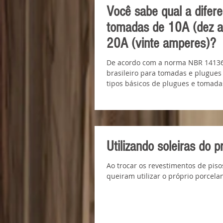
Você sabe qual a difer
tomadas de 10A (dez 
20A (vinte amperes)?
De acordo com a norma NBR 14136
brasileiro para tomadas e plugues 
tipos básicos de plugues e tomadas
Utilizando soleiras do p
Ao trocar os revestimentos de pis
queiram utilizar o próprio porcela