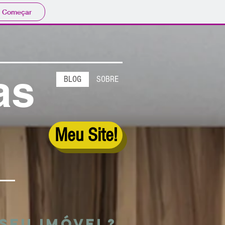
Começar
as
BLOG
SOBRE
Meu Site!
seu imÓvel?